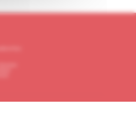
ville-le-Pont
-Vincennes
Breuil
ments
CRÉDIT PHOTO
MENTIONS LÉGALES
COOKIES
CONTACT