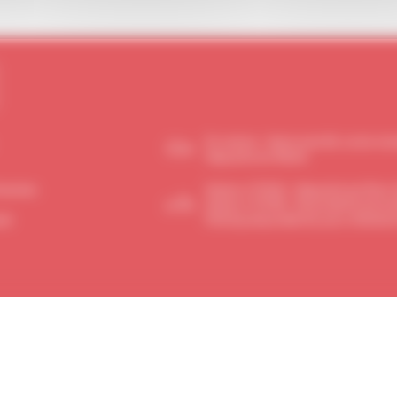
En voiture - Autoroute A4, sortie Join
Hippodrome fléché
ncennes
Station n°12163 - Hippodrome Paris
Station n°12128 - Pyramide/Ecole du 
uté
Parking disponible les jours d'événe
FICHE TECHNIQUE
WIFI
SETF
DONNÉES PERSONNELLES