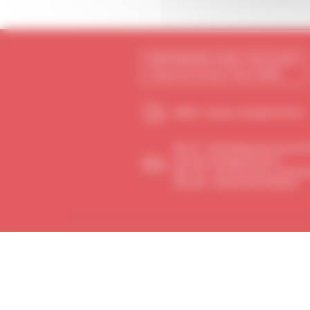
HIPPODROME PARIS-VINCENNES
2 Route de la ferme 75012 PARIS
RER A - Station Joinville-le-Pont
Bus 77 – Arrêt Hippodrome de Vi
(en face de l'hippodrome)
Bus 112 – Arrêt Carrefour de bea
Bus 201 – Arrêt Ecole du Breuil
PARTAGE & RÉSEAUX
SOCIAUX