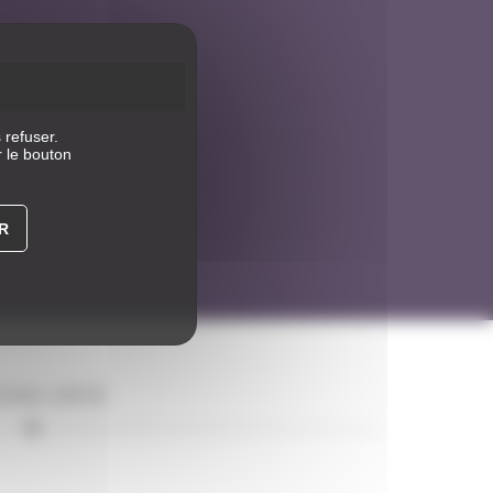
 refuser.
r le bouton
R
TING D'ÉTÉ