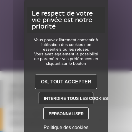
Vous pouvez librement consentir à
l'utilisation des cookies non
essentiels ou les refuser.
Vous avez également la possibilité
de paramétrer vos préférences en
cliquant sur le bouton
OK, TOUT ACCEPTER
ORGANIK XXL
Edition XXL estivale pour la première fois à
sam.
08
août
Paris-Vincennes : Trance, Techno, Hard Music en
INTERDIRE TOUS LES COOKIES
live
FÊTE DU CHEVAL
PERSONNALISER
sam.
12
sept.
Courses de très haut niveau et multiples
animations gratuites autour du monde équin !
Politique des cookies