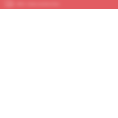
RER A - Station Joinville-le-Pont
En voiture - Autoroute A4, sortie Joinville-le-Pont
Hippodrome fléché
Bus 77 – Arrêt Hippodrome de Vincennes
(en face de l'hippodrome)
Bus 112 – Arrêt Carrefour de beauté
Bus 201 – Arrêt Ecole du Breuil
Station n°12163 - Hippodrome Paris-Vincennes
Station n°12128 - Pyramide/Ecole du Breuil
Parking disponible les jours d'événements
PARTAGE & RÉSEAUX SOCIAUX