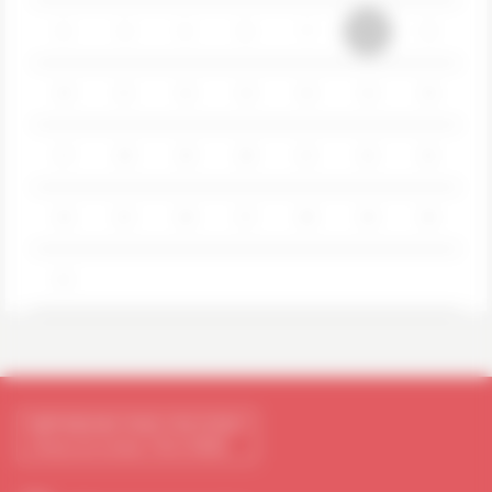
3
4
5
6
7
8
9
10
11
12
13
14
15
16
17
18
19
20
21
22
23
24
25
26
27
28
29
30
31
HIPPODROME PARIS-VINCENNES
2 Route de la ferme 75012 PARIS