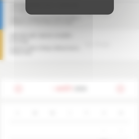
CRITÉRIUMS 3/4/5 : JOUR DE
SACRES
sam.
12
sept.
Finales des Championnats de France de Sulky et
animations sur le cheval dans tous ses états !
DRONEART SHOW HARRY
POTTER
mer.
30
sept.
Expérience inédite et féérique célébrant l'univers
de Harry Potter
AOÛT
2026
L
M
M
J
V
S
D
1
2